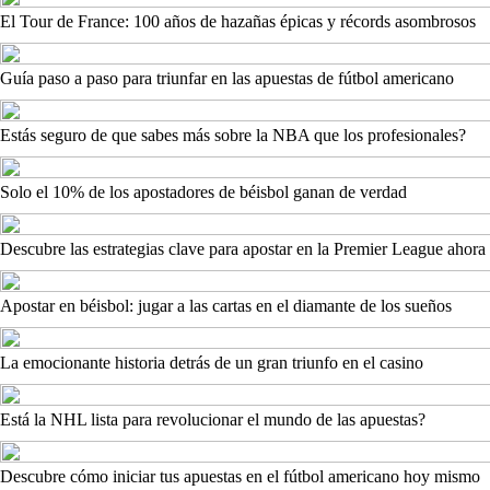
El Tour de France: 100 años de hazañas épicas y récords asombrosos
Guía paso a paso para triunfar en las apuestas de fútbol americano
Estás seguro de que sabes más sobre la NBA que los profesionales?
Solo el 10% de los apostadores de béisbol ganan de verdad
Descubre las estrategias clave para apostar en la Premier League ahora
Apostar en béisbol: jugar a las cartas en el diamante de los sueños
La emocionante historia detrás de un gran triunfo en el casino
Está la NHL lista para revolucionar el mundo de las apuestas?
Descubre cómo iniciar tus apuestas en el fútbol americano hoy mismo