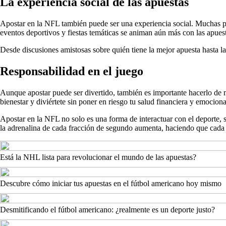
La experiencia social de las apuestas
Apostar en la NFL también puede ser una experiencia social. Muchas pe
eventos deportivos y fiestas temáticas se animan aún más con las apue
Desde discusiones amistosas sobre quién tiene la mejor apuesta hasta l
Responsabilidad en el juego
Aunque apostar puede ser divertido, también es importante hacerlo de m
bienestar y diviértete sin poner en riesgo tu salud financiera y emociona
Apostar en la NFL no solo es una forma de interactuar con el deporte,
la adrenalina de cada fracción de segundo aumenta, haciendo que cada 
Está la NHL lista para revolucionar el mundo de las apuestas?
Descubre cómo iniciar tus apuestas en el fútbol americano hoy mismo
Desmitificando el fútbol americano: ¿realmente es un deporte justo?