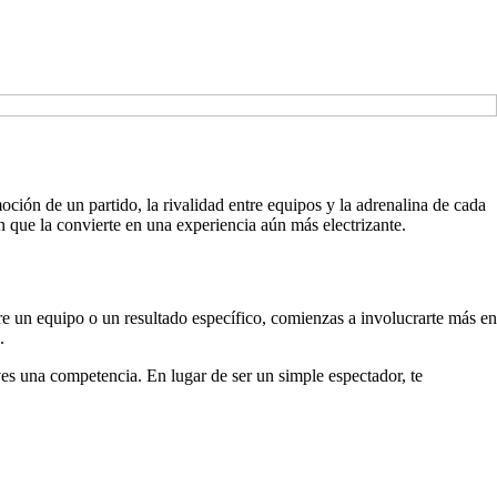
ión de un partido, la rivalidad entre equipos y la adrenalina de cada
 que la convierte en una experiencia aún más electrizante.
re un equipo o un resultado específico, comienzas a involucrarte más en
.
ves una competencia. En lugar de ser un simple espectador, te