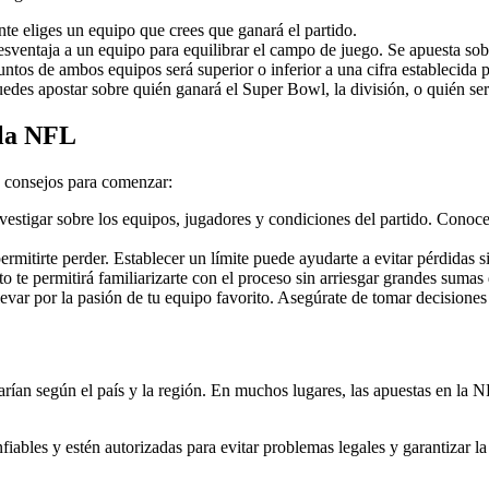
te eliges un equipo que crees que ganará el partido.
desventaja a un equipo para equilibrar el campo de juego. Se apuesta s
ntos de ambos equipos será superior o inferior a una cifra establecida p
uedes apostar sobre quién ganará el Super Bowl, la división, o quién s
 la NFL
s consejos para comenzar:
vestigar sobre los equipos, jugadores y condiciones del partido. Conocer
mitirte perder. Establecer un límite puede ayudarte a evitar pérdidas si
o te permitirá familiarizarte con el proceso sin arriesgar grandes sumas
llevar por la pasión de tu equipo favorito. Asegúrate de tomar decisiones
arían según el país y la región. En muchos lugares, las apuestas en la 
ables y estén autorizadas para evitar problemas legales y garantizar la 