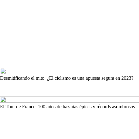
Desmitificando el mito: ¿El ciclismo es una apuesta segura en 2023?
El Tour de France: 100 años de hazañas épicas y récords asombrosos