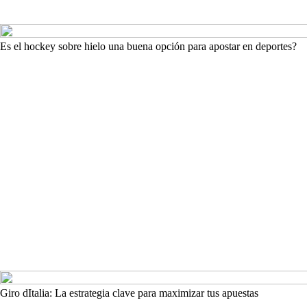
Es el hockey sobre hielo una buena opción para apostar en deportes?
Giro dItalia: La estrategia clave para maximizar tus apuestas