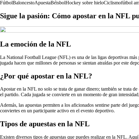
Fútbol
Baloncesto
Apuesta
Béisbol
Hockey sobre hielo
Ciclismo
fútbol a
Sigue la pasión: Cómo apostar en la NFL p
La emoción de la NFL
La National Football League (NFL) es una de las ligas deportivas más 
jugada hacen que millones de personas se sientan atraídas por este dep
¿Por qué apostar en la NFL?
Apostar en la NFL no solo se trata de ganar dinero; también se trata d
el partido. Cada jugada se convierte en un momento de gran intensidad,
Además, las apuestas permiten a los aficionados sentirse parte del jueg
conviertes en un participante activo en el evento deportivo.
Tipos de apuestas en la NFL
Existen diversos tipos de apuestas que puedes realizar en la NFL. Aqu