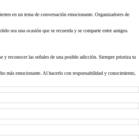
nvierten en un tema de conversación emocionante. Organizadores de
artido sea una ocasión que se recuerda y se comparte entre amigos.
 y reconocer las señales de una posible adicción. Siempre prioriza tu
ucho más emocionante. Al hacerlo con responsabilidad y conocimiento,