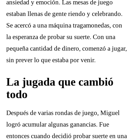
ansiedad y emoción. Las mesas de juego
estaban llenas de gente riendo y celebrando.
Se acercó a una máquina tragamonedas, con
la esperanza de probar su suerte. Con una
pequeña cantidad de dinero, comenzó a jugar,
sin prever lo que estaba por venir.
La jugada que cambió
todo
Después de varias rondas de juego, Miguel
logró acumular algunas ganancias. Fue
entonces cuando decidió probar suerte en una