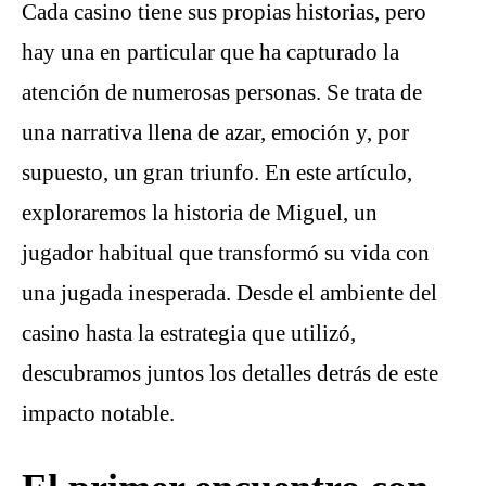
Cada casino tiene sus propias historias, pero
hay una en particular que ha capturado la
atención de numerosas personas. Se trata de
una narrativa llena de azar, emoción y, por
supuesto, un gran triunfo. En este artículo,
exploraremos la historia de Miguel, un
jugador habitual que transformó su vida con
una jugada inesperada. Desde el ambiente del
casino hasta la estrategia que utilizó,
descubramos juntos los detalles detrás de este
impacto notable.