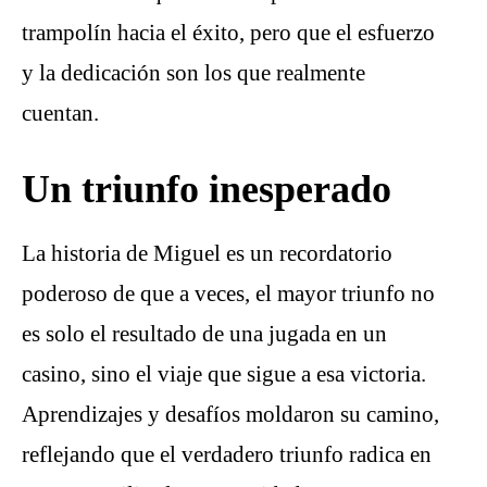
trampolín hacia el éxito, pero que el esfuerzo
y la dedicación son los que realmente
cuentan.
Un triunfo inesperado
La historia de Miguel es un recordatorio
poderoso de que a veces, el mayor triunfo no
es solo el resultado de una jugada en un
casino, sino el viaje que sigue a esa victoria.
Aprendizajes y desafíos moldaron su camino,
reflejando que el verdadero triunfo radica en