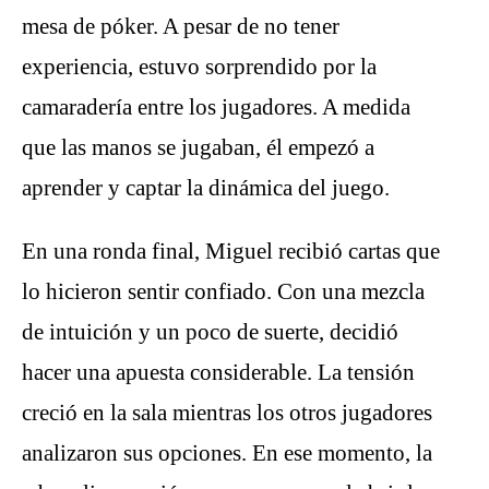
mesa de póker. A pesar de no tener
experiencia, estuvo sorprendido por la
camaradería entre los jugadores. A medida
que las manos se jugaban, él empezó a
aprender y captar la dinámica del juego.
En una ronda final, Miguel recibió cartas que
lo hicieron sentir confiado. Con una mezcla
de intuición y un poco de suerte, decidió
hacer una apuesta considerable. La tensión
creció en la sala mientras los otros jugadores
analizaron sus opciones. En ese momento, la